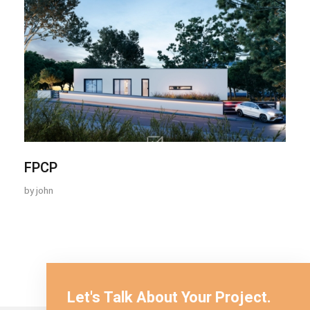
FPCP
by
john
Let's Talk About Your Project.