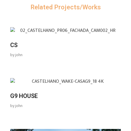
Related Projects/Works
CS
by
john
G9 HOUSE
by
john