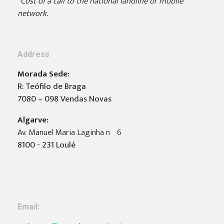
*Cost of a call to the national landline or mobile
network.
Address
Morada Sede:
R: Teófilo de Braga
7080 – 098 Vendas Novas
Algarve:
Av. Manuel Maria Laginha nº6
8100 - 231 Loulé
Email: